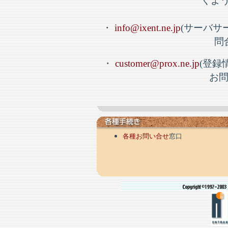
くよ
・
info@ixent.ne.jp
(サーバサ
問
・
customer@prox.ne.jp
(登録
お問
各種お問い合せ
窓口